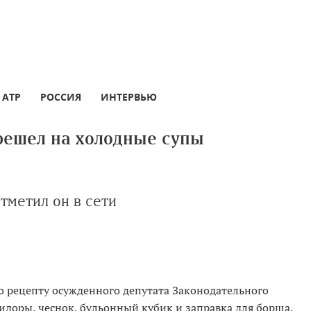
АТР
РОССИЯ
ИНТЕРВЬЮ
решел на холодные супы
отметил он в сети
о рецепту осужденного депутата Законодательного
доры, чеснок, бульонный кубик и заправка для борща,