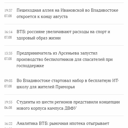
Пешеходная аллея на Ивановской во Владивостоке
19:37
07.08
откроется к концу августа
ВТБ: россияне увеличивают расходы на спорт и
16:14
07.08
здоровый образ жизни
Предприниматель из Арсеньева запустил
13:35
07.08
производство беспилотников для спасателей при
господдержке
Во Владивостоке стартовал набор в бесплатную ИТ-
09:03
07.08
школу для жителей Приморья
Студенты из шести регионов представили концепции
19:55
06.08
нового корпуса кампуса ДВФУ
Аналитика ВТБ: рыночная ипотека отыгрывает
16:22