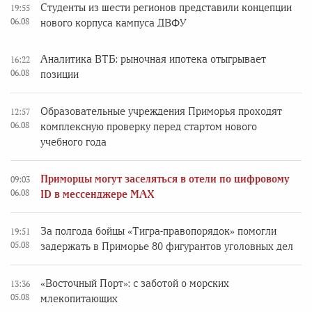
Студенты из шести регионов представили концепции
19:55
06.08
нового корпуса кампуса ДВФУ
Аналитика ВТБ: рыночная ипотека отыгрывает
16:22
06.08
позиции
Образовательные учреждения Приморья проходят
12:57
06.08
комплексную проверку перед стартом нового
учебного года
Приморцы могут заселяться в отели по цифровому
09:03
06.08
ID в мессенджере MAX
За полгода бойцы «Тигра-правопорядок» помогли
19:51
05.08
задержать в Приморье 80 фигурантов уголовных дел
«Восточный Порт»: с заботой о морских
13:36
05.08
млекопитающих