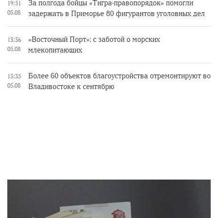
За полгода бойцы «Тигра-правопорядок» помогли
19:51
05.08
задержать в Приморье 80 фигурантов уголовных дел
«Восточный Порт»: с заботой о морских
13:36
05.08
млекопитающих
Более 60 объектов благоустройства отремонтируют во
13:35
05.08
Владивостоке к сентябрю