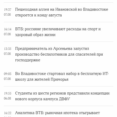
Пешеходная аллея на Ивановской во Владивостоке
19:37
07.08
откроется к концу августа
ВТБ: россияне увеличивают расходы на спорт и
16:14
07.08
здоровый образ жизни
Предприниматель из Арсеньева запустил
13:35
07.08
производство беспилотников для спасателей при
господдержке
Во Владивостоке стартовал набор в бесплатную ИТ-
09:03
07.08
школу для жителей Приморья
Студенты из шести регионов представили концепции
19:55
06.08
нового корпуса кампуса ДВФУ
Аналитика ВТБ: рыночная ипотека отыгрывает
16:22