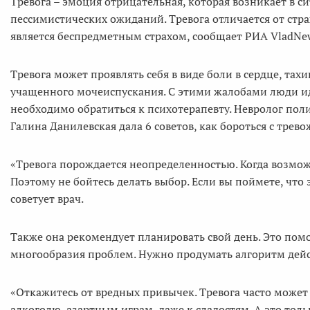
Тревога – эмоция отрицательная, которая возникает в с
пессимистических ожиданий. Тревога отличается от стра
является беспредметным страхом, сообщает РИА VladNews 
Тревога может проявлять себя в виде боли в сердце, та
учащенного мочеиспускания. С этими жалобами люди иду
необходимо обратиться к психотерапевту. Невролог п
Галина Данилевская дала 6 советов, как бороться с трев
«Тревога порождается неопределенностью. Когда возмож
Поэтому не бойтесь делать выбор. Если вы поймете, что э
советует врач.
Также она рекомендует планировать свой день. Это пом
многообразия проблем. Нужно продумать алгоритм дейст
«Откажитесь от вредных привычек. Тревога часто может
алкоголю, азартным играм, даже к сладостям. А это тол