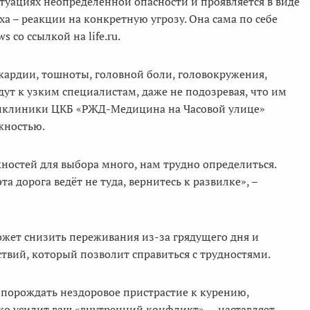
итуациях неопределенной опасности и проявляется в виде
ха – реакции на конкретную угрозу. Она сама по себе
со ссылкой на life.ru.
хикардии, тошноты, головной боли, головокружения,
т к узким специалистам, даже не подозревая, что им
оликлиники ЦКБ «РЖД-Медицина на Часовой улице»
ожностью.
ностей для выбора много, нам трудно определиться.
та дорога ведёт не туда, вернитесь к развилке», –
ожет снизить переживания из-за грядущего дня и
вий, который позволит справиться с трудностями.
 порождать нездоровое пристрастие к курению,
ько усилит ваш «внутренний конфликт», – наставляет