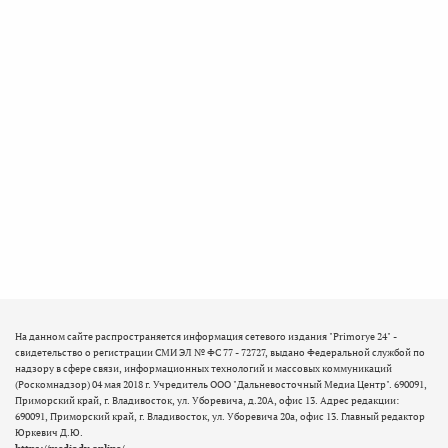
На данном сайте распространяется информация сетевого издания "Primorye 24" -
свидетельство о регистрации СМИ ЭЛ № ФС 77 - 72727, выдано Федеральной службой по
надзору в сфере связи, информационных технологий и массовых коммуникаций
(Роскомнадзор) 04 мая 2018 г. Учредитель ООО "Дальневосточный Медиа Центр". 690091,
Приморский край, г. Владивосток, ул. Уборевича, д.20А, офис 13. Адрес редакции:
690091, Приморский край, г. Владивосток, ул. Уборевича 20а, офис 13. Главный редактор
Юркевич Д.Ю.