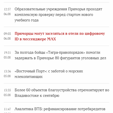
Образовательные учреждения Приморья проходят
12:57
06.08
комплексную проверку перед стартом нового
учебного года
Приморцы могут заселяться в отели по цифровому
09:03
06.08
ID в мессенджере MAX
За полгода бойцы «Тигра-правопорядок» помогли
19:51
05.08
задержать в Приморье 80 фигурантов уголовных дел
«Восточный Порт»: с заботой о морских
13:36
05.08
млекопитающих
Более 60 объектов благоустройства отремонтируют во
13:35
05.08
Владивостоке к сентябрю
Аналитика ВТБ: рефинансирование потребкредитов
11:47