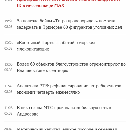
ID в мессенджере MAX
За полгода бойцы «Тигра-правопорядок» помогли
19:51
05.08
задержать в Приморье 80 фигурантов уголовных дел
«Восточный Порт»: с заботой о морских
13:36
05.08
млекопитающих
Более 60 объектов благоустройства отремонтируют во
13:35
05.08
Владивостоке к сентябрю
Аналитика ВТБ: рефинансирование потребкредитов
11:47
05.08
экономит четверть ежемесячно
В пик сезона МТС прокачала мобильную сеть в
11:28
05.08
Андреевке
Материнский капитал, единое пособие и семейная
09:04