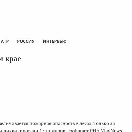
АТР
РОССИЯ
ИНТЕРВЬЮ
м крае
величивается пожарная опасность в лесах. Только за
цы ликвидировали 15 пожаров, сообщает РИА VladNews