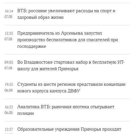
ВТБ: россияне увеличивают расходы на спорт и
16:14
07.08
здоровый образ жизни
Предприниматель из Арсеньева запустил
13:35
07.08
производство беспилотников для спасателей при
господдержке
Во Владивостоке стартовал набор в бесплатную ИТ-
09:03
07.08
школу для жителей Приморья
Студенты из шести регионов представили концепции
19:55
06.08
нового корпуса кампуса ДВФУ
Аналитика ВТБ: рыночная ипотека отыгрывает
16:22
06.08
позиции
Образовательные учреждения Приморья проходят
12:57