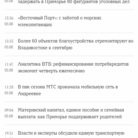
05.08
задержать в Приморье 80 фигурантов уголовных дел
«Восточный Порт»: с заботой о морских
13:36
05.08
млекопитающих
Более 60 объектов благоустройства отремонтируют во
13:35
05.08
Владивостоке к сентябрю
Аналитика ВТБ: рефинансирование потребкредитов
11:47
05.08
экономит четверть ежемесячно
В пик сезона МТС прокачала мобильную сеть в
11:28
05.08
Андреевке
Материнский капитал, единое пособие и семейная
09:04
05.08
выплата: как Приморье поддерживает родителей
Власти и эксперты обсудили единую транспортную
19:31