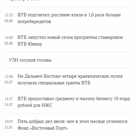
ВТБ подсчитал: россияне взяли в 1,6 раза больше
15:55
03.08
потребкредитов
ВТБ запустил новый сезон программы стажировок
14:02
03.08
ВТБ Юниор
УЗИ сосудов головы
На Дальнем Востоке четыре краеведческих музея
15:04
31.07
получили специальные гранты ВТБ
ВТБ предоставил среднему и малому бизнесу 10 млрд
13:37
31.07
рублей для ИЖС
Пять добрых дел июля: чем в этом месяце отличился
10:07
31.07
Фонд «Восточный Порт»