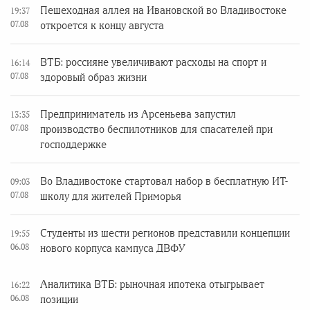
Пешеходная аллея на Ивановской во Владивостоке
19:37
07.08
откроется к концу августа
ВТБ: россияне увеличивают расходы на спорт и
16:14
07.08
здоровый образ жизни
Предприниматель из Арсеньева запустил
13:35
07.08
производство беспилотников для спасателей при
господдержке
Во Владивостоке стартовал набор в бесплатную ИТ-
09:03
07.08
школу для жителей Приморья
Студенты из шести регионов представили концепции
19:55
06.08
нового корпуса кампуса ДВФУ
Аналитика ВТБ: рыночная ипотека отыгрывает
16:22
06.08
позиции