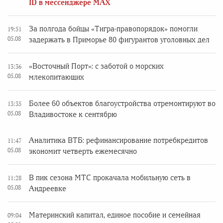
ID в мессенджере MAX
За полгода бойцы «Тигра-правопорядок» помогли
19:51
05.08
задержать в Приморье 80 фигурантов уголовных дел
«Восточный Порт»: с заботой о морских
13:36
05.08
млекопитающих
Более 60 объектов благоустройства отремонтируют во
13:35
05.08
Владивостоке к сентябрю
Аналитика ВТБ: рефинансирование потребкредитов
11:47
05.08
экономит четверть ежемесячно
В пик сезона МТС прокачала мобильную сеть в
11:28
05.08
Андреевке
Материнский капитал, единое пособие и семейная
09:04