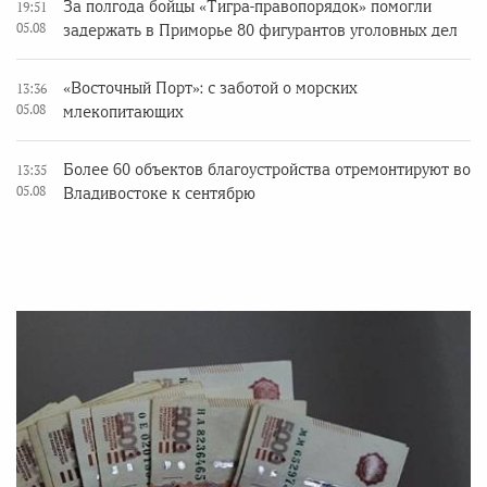
За полгода бойцы «Тигра-правопорядок» помогли
19:51
05.08
задержать в Приморье 80 фигурантов уголовных дел
«Восточный Порт»: с заботой о морских
13:36
05.08
млекопитающих
Более 60 объектов благоустройства отремонтируют во
13:35
05.08
Владивостоке к сентябрю