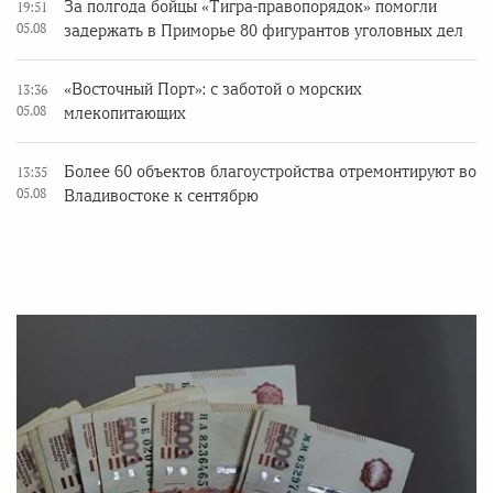
За полгода бойцы «Тигра-правопорядок» помогли
19:51
05.08
задержать в Приморье 80 фигурантов уголовных дел
«Восточный Порт»: с заботой о морских
13:36
05.08
млекопитающих
Более 60 объектов благоустройства отремонтируют во
13:35
05.08
Владивостоке к сентябрю