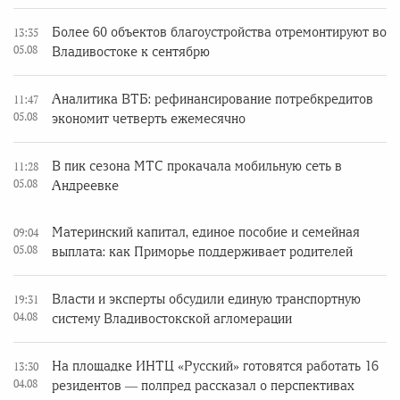
Более 60 объектов благоустройства отремонтируют во
13:35
05.08
Владивостоке к сентябрю
Аналитика ВТБ: рефинансирование потребкредитов
11:47
05.08
экономит четверть ежемесячно
В пик сезона МТС прокачала мобильную сеть в
11:28
05.08
Андреевке
Материнский капитал, единое пособие и семейная
09:04
05.08
выплата: как Приморье поддерживает родителей
Власти и эксперты обсудили единую транспортную
19:31
04.08
систему Владивостокской агломерации
На площадке ИНТЦ «Русский» готовятся работать 16
13:30
04.08
резидентов — полпред рассказал о перспективах