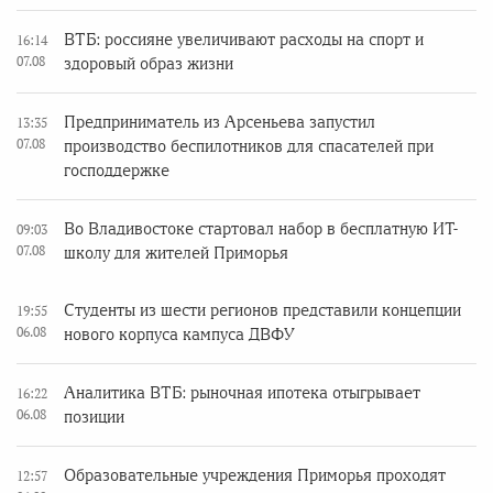
ВТБ: россияне увеличивают расходы на спорт и
16:14
07.08
здоровый образ жизни
Предприниматель из Арсеньева запустил
13:35
07.08
производство беспилотников для спасателей при
господдержке
Во Владивостоке стартовал набор в бесплатную ИТ-
09:03
07.08
школу для жителей Приморья
Студенты из шести регионов представили концепции
19:55
06.08
нового корпуса кампуса ДВФУ
Аналитика ВТБ: рыночная ипотека отыгрывает
16:22
06.08
позиции
Образовательные учреждения Приморья проходят
12:57