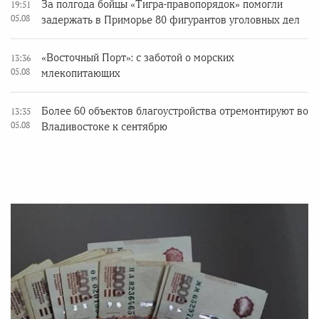
За полгода бойцы «Тигра-правопорядок» помогли
19:51
05.08
задержать в Приморье 80 фигурантов уголовных дел
«Восточный Порт»: с заботой о морских
13:36
05.08
млекопитающих
Более 60 объектов благоустройства отремонтируют во
13:35
05.08
Владивостоке к сентябрю