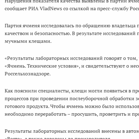
Нарушения показателя качества выявлены в партии ячме
сообщает РИА VladNews со ссылкой на пресс-службу Рос
Партия ячменя исследовалась по обращению владельца п
качеством и безопасностью. В результате исследований
мучными клещами.
«Результаты лабораторных исследований говорят о том, 
«Ячмень. Технические условия», и свидетельствуют о не
Россельхознадзоре.
Как пояснили специалисты, клещи могли появиться в пр
процессов при проведении послеуборочной обработки зе
готового продукта. Чтобы ячмень можно было использов
необходимо переработать – просушить, проветрить и про
Результаты лабораторных исследований внесены в автом
«Веста», а также доведены до производителя.