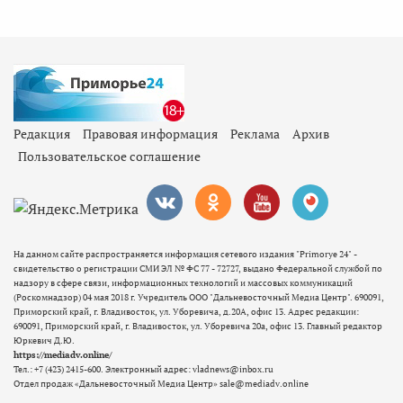
Редакция
Правовая информация
Реклама
Архив
Пользовательское соглашение
На данном сайте распространяется информация сетевого издания "Primorye 24" -
свидетельство о регистрации СМИ ЭЛ № ФС 77 - 72727, выдано Федеральной службой по
надзору в сфере связи, информационных технологий и массовых коммуникаций
(Роскомнадзор) 04 мая 2018 г. Учредитель ООО "Дальневосточный Медиа Центр". 690091,
Приморский край, г. Владивосток, ул. Уборевича, д.20А, офис 13. Адрес редакции:
690091, Приморский край, г. Владивосток, ул. Уборевича 20а, офис 13. Главный редактор
Юркевич Д.Ю.
https://mediadv.online/
Тел.: +7 (423) 2415-600. Электронный адрес: vladnews@inbox.ru
Отдел продаж «Дальневосточный Медиа Центр» sale@mediadv.online