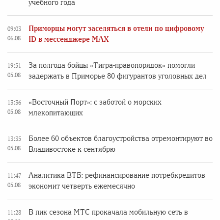
учебного года
Приморцы могут заселяться в отели по цифровому
09:03
06.08
ID в мессенджере MAX
За полгода бойцы «Тигра-правопорядок» помогли
19:51
05.08
задержать в Приморье 80 фигурантов уголовных дел
«Восточный Порт»: с заботой о морских
13:36
05.08
млекопитающих
Более 60 объектов благоустройства отремонтируют во
13:35
05.08
Владивостоке к сентябрю
Аналитика ВТБ: рефинансирование потребкредитов
11:47
05.08
экономит четверть ежемесячно
В пик сезона МТС прокачала мобильную сеть в
11:28