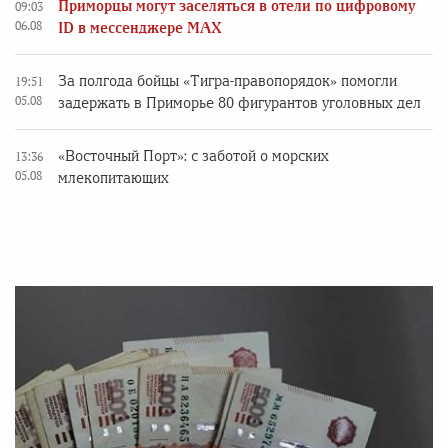
Приморцы могут заселяться в отели по цифровому
09:03
06.08
ID в мессенджере MAX
За полгода бойцы «Тигра-правопорядок» помогли
19:51
05.08
задержать в Приморье 80 фигурантов уголовных дел
«Восточный Порт»: с заботой о морских
13:36
05.08
млекопитающих