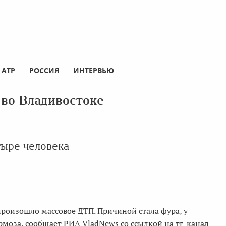
АТР
РОССИЯ
ИНТЕРВЬЮ
во Владивостоке
тыре человека
произошло массовое ДТП. Причиной стала фура, у
моза, сообщает РИА VladNews со ссылкой на тг-канал