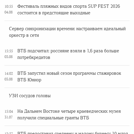
Фестиваль пляжных видов спорта SUP FEST 2026
10:55
04.08
состоится в предстоящие выходные
Сервер синхронизации времени: настраиваем идеальный
оркестр в сети
ВТБ подсчитал: россияне взяли в 1,6 раза больше
15:55
03.08
потребкредитов
ВТБ запустил новый сезон программы стажировок
14:02
03.08
ВТБ Юниор
УЗИ сосудов головы
На Дальнем Востоке четыре краеведческих музея
15:04
31.07
получили специальные гранты ВТБ
ВТБ предоставил среднему и малому бизнесу 10 млрд
13:37