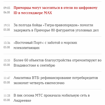
Приморцы могут заселяться в отели по цифровому
09:03
06.08
ID в мессенджере MAX
За полгода бойцы «Тигра-правопорядок» помогли
19:51
05.08
задержать в Приморье 80 фигурантов уголовных дел
«Восточный Порт»: с заботой о морских
13:36
05.08
млекопитающих
Более 60 объектов благоустройства отремонтируют во
13:35
05.08
Владивостоке к сентябрю
Аналитика ВТБ: рефинансирование потребкредитов
11:47
05.08
экономит четверть ежемесячно
В пик сезона МТС прокачала мобильную сеть в
11:28
05.08
Андреевке