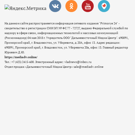
На данном сайте распространяется информация сетевого издания "Primorye 24" -
свидетельство о регистрации СМИ ЭЛ № ФС 77 - 72727, выдано Федеральной службой по
надзору в сфере связи, информационных технологий и массовых коммуникаций
(Роскомнадзор) 04 мая 2018 г. Учредитель ООО "Дальневосточный Медиа Центр". 690091,
Приморский край, г. Владивосток, ул. Уборевича, д.20А, офис 13. Адрес редакции:
690091, Приморский край, г. Владивосток, ул. Уборевича 20а, офис 13. Главный редактор
Юркевич Д.Ю.
https://mediadv.online/
Тел.: +7 (423) 2415-600. Электронный адрес: vladnews@inbox.ru
Отдел продаж «Дальневосточный Медиа Центр» sale@mediadv.online