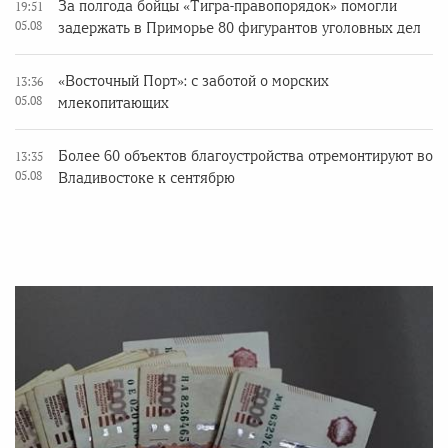
За полгода бойцы «Тигра-правопорядок» помогли
19:51
05.08
задержать в Приморье 80 фигурантов уголовных дел
«Восточный Порт»: с заботой о морских
13:36
05.08
млекопитающих
Более 60 объектов благоустройства отремонтируют во
13:35
05.08
Владивостоке к сентябрю