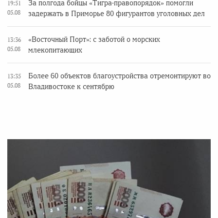
За полгода бойцы «Тигра-правопорядок» помогли
19:51
05.08
задержать в Приморье 80 фигурантов уголовных дел
«Восточный Порт»: с заботой о морских
13:36
05.08
млекопитающих
Более 60 объектов благоустройства отремонтируют во
13:35
05.08
Владивостоке к сентябрю