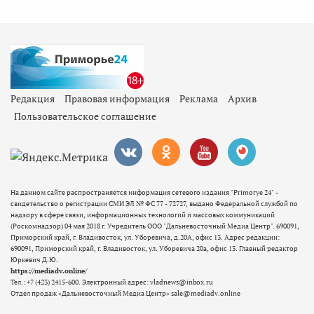
Редакция
Правовая информация
Реклама
Архив
Пользовательское соглашение
На данном сайте распространяется информация сетевого издания "Primorye 24" -
свидетельство о регистрации СМИ ЭЛ № ФС 77 - 72727, выдано Федеральной службой по
надзору в сфере связи, информационных технологий и массовых коммуникаций
(Роскомнадзор) 04 мая 2018 г. Учредитель ООО "Дальневосточный Медиа Центр". 690091,
Приморский край, г. Владивосток, ул. Уборевича, д.20А, офис 13. Адрес редакции:
690091, Приморский край, г. Владивосток, ул. Уборевича 20а, офис 13. Главный редактор
Юркевич Д.Ю.
https://mediadv.online/
Тел.: +7 (423) 2415-600. Электронный адрес: vladnews@inbox.ru
Отдел продаж «Дальневосточный Медиа Центр» sale@mediadv.online