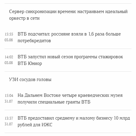
Сервер синхронизации времени: настраиваем идеальный
оркестр в сети
ВТБ подсчитал: россияне взяли в 1,6 раза больше
15:55
03.08
потребкредитов
ВТБ запустил новый сезон программы стажировок
14:02
03.08
ВТБ Юниор
УЗИ сосудов головы
На Дальнем Востоке четыре краеведческих музея
15:04
31.07
получили специальные гранты ВТБ
ВТБ предоставил среднему и малому бизнесу 10 млрд
13:37
31.07
рублей для ИЖС