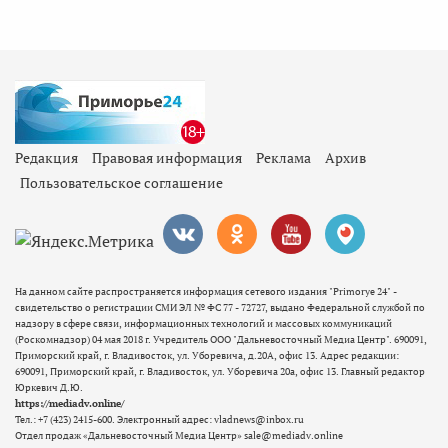
Редакция
Правовая информация
Реклама
Архив
Пользовательское соглашение
На данном сайте распространяется информация сетевого издания "Primorye 24" -
свидетельство о регистрации СМИ ЭЛ № ФС 77 - 72727, выдано Федеральной службой по
надзору в сфере связи, информационных технологий и массовых коммуникаций
(Роскомнадзор) 04 мая 2018 г. Учредитель ООО "Дальневосточный Медиа Центр". 690091,
Приморский край, г. Владивосток, ул. Уборевича, д.20А, офис 13. Адрес редакции:
690091, Приморский край, г. Владивосток, ул. Уборевича 20а, офис 13. Главный редактор
Юркевич Д.Ю.
https://mediadv.online/
Тел.: +7 (423) 2415-600. Электронный адрес: vladnews@inbox.ru
Отдел продаж «Дальневосточный Медиа Центр» sale@mediadv.online