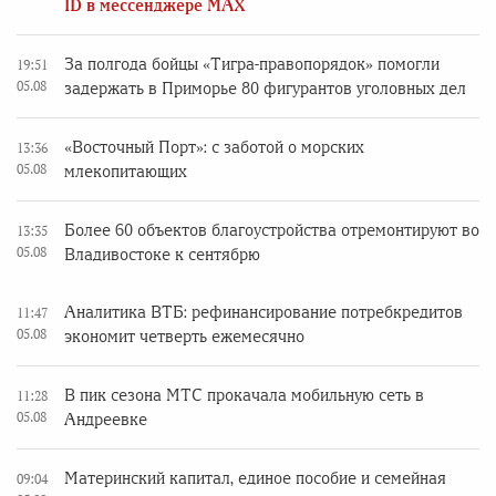
ID в мессенджере MAX
За полгода бойцы «Тигра-правопорядок» помогли
19:51
05.08
задержать в Приморье 80 фигурантов уголовных дел
«Восточный Порт»: с заботой о морских
13:36
05.08
млекопитающих
Более 60 объектов благоустройства отремонтируют во
13:35
05.08
Владивостоке к сентябрю
Аналитика ВТБ: рефинансирование потребкредитов
11:47
05.08
экономит четверть ежемесячно
В пик сезона МТС прокачала мобильную сеть в
11:28
05.08
Андреевке
Материнский капитал, единое пособие и семейная
09:04