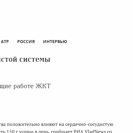
АТР
РОССИЯ
ИНТЕРВЬЮ
истой системы
ающие работе ЖКТ
ства положительно влияют на сердечно-сосудистую
ть 150 г хурмы в день, сообщает РИА VladNews со