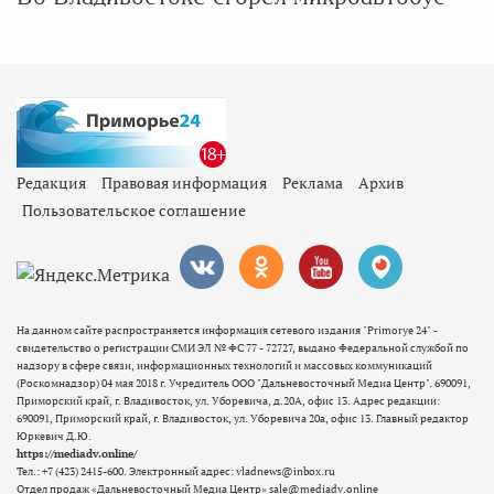
Редакция
Правовая информация
Реклама
Архив
Пользовательское соглашение
На данном сайте распространяется информация сетевого издания "Primorye 24" -
свидетельство о регистрации СМИ ЭЛ № ФС 77 - 72727, выдано Федеральной службой по
надзору в сфере связи, информационных технологий и массовых коммуникаций
(Роскомнадзор) 04 мая 2018 г. Учредитель ООО "Дальневосточный Медиа Центр". 690091,
Приморский край, г. Владивосток, ул. Уборевича, д.20А, офис 13. Адрес редакции:
690091, Приморский край, г. Владивосток, ул. Уборевича 20а, офис 13. Главный редактор
Юркевич Д.Ю.
https://mediadv.online/
Тел.: +7 (423) 2415-600. Электронный адрес: vladnews@inbox.ru
Отдел продаж «Дальневосточный Медиа Центр» sale@mediadv.online