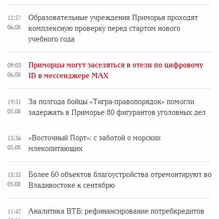
Образовательные учреждения Приморья проходят
12:57
06.08
комплексную проверку перед стартом нового
учебного года
Приморцы могут заселяться в отели по цифровому
09:03
06.08
ID в мессенджере MAX
За полгода бойцы «Тигра-правопорядок» помогли
19:51
05.08
задержать в Приморье 80 фигурантов уголовных дел
«Восточный Порт»: с заботой о морских
13:36
05.08
млекопитающих
Более 60 объектов благоустройства отремонтируют во
13:35
05.08
Владивостоке к сентябрю
Аналитика ВТБ: рефинансирование потребкредитов
11:47