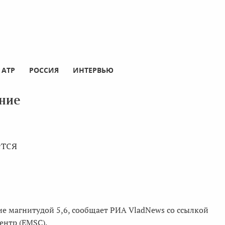
АТР
РОССИЯ
ИНТЕРВЬЮ
ние
ется
ие магнитудой 5,6, сообщает РИА VladNews со ссылкой
ентр (EMSC).