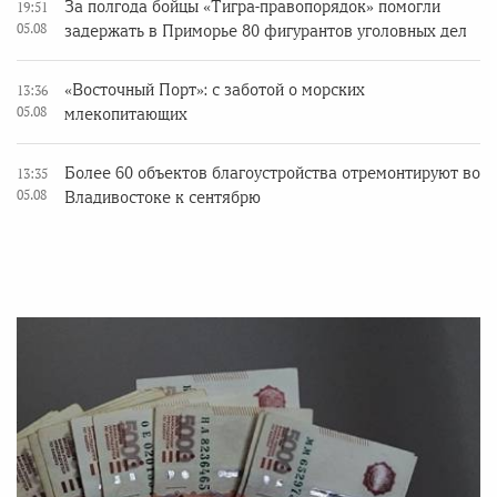
За полгода бойцы «Тигра-правопорядок» помогли
19:51
05.08
задержать в Приморье 80 фигурантов уголовных дел
«Восточный Порт»: с заботой о морских
13:36
05.08
млекопитающих
Более 60 объектов благоустройства отремонтируют во
13:35
05.08
Владивостоке к сентябрю