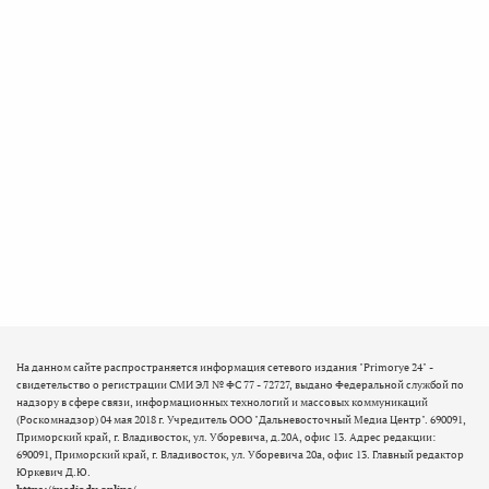
На данном сайте распространяется информация сетевого издания "Primorye 24" -
свидетельство о регистрации СМИ ЭЛ № ФС 77 - 72727, выдано Федеральной службой по
надзору в сфере связи, информационных технологий и массовых коммуникаций
(Роскомнадзор) 04 мая 2018 г. Учредитель ООО "Дальневосточный Медиа Центр". 690091,
Приморский край, г. Владивосток, ул. Уборевича, д.20А, офис 13. Адрес редакции:
690091, Приморский край, г. Владивосток, ул. Уборевича 20а, офис 13. Главный редактор
Юркевич Д.Ю.