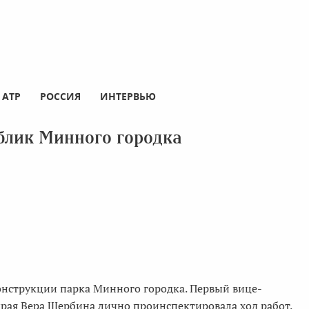
АТР
РОССИЯ
ИНТЕРВЬЮ
блик Минного городка
онструкции парка Минного городка. Первый вице-
края Вера Щербина лично проинспектировала ход работ.