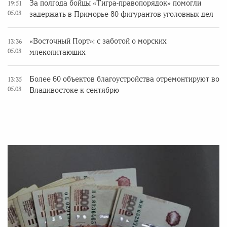
За полгода бойцы «Тигра-правопорядок» помогли
19:51
05.08
задержать в Приморье 80 фигурантов уголовных дел
«Восточный Порт»: с заботой о морских
13:36
05.08
млекопитающих
Более 60 объектов благоустройства отремонтируют во
13:35
05.08
Владивостоке к сентябрю