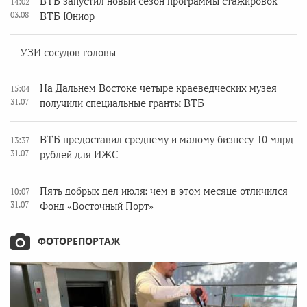
ВТБ запустил новый сезон программы стажировок
14:02
03.08
ВТБ Юниор
УЗИ сосудов головы
На Дальнем Востоке четыре краеведческих музея
15:04
31.07
получили специальные гранты ВТБ
ВТБ предоставил среднему и малому бизнесу 10 млрд
13:37
31.07
рублей для ИЖС
Пять добрых дел июля: чем в этом месяце отличился
10:07
31.07
Фонд «Восточный Порт»
ФОТОРЕПОРТАЖ