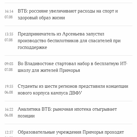
ВТБ: россияне увеличивают расходы на спорт и
16:14
07.08
здоровый образ жизни
Предприниматель из Арсеньева запустил
13:35
07.08
производство беспилотников для спасателей при
господдержке
Во Владивостоке стартовал набор в бесплатную ИТ-
09:03
07.08
школу для жителей Приморья
Студенты из шести регионов представили концепции
19:55
06.08
нового корпуса кампуса ДВФУ
Аналитика ВТБ: рыночная ипотека отыгрывает
16:22
06.08
позиции
Образовательные учреждения Приморья проходят
12:57