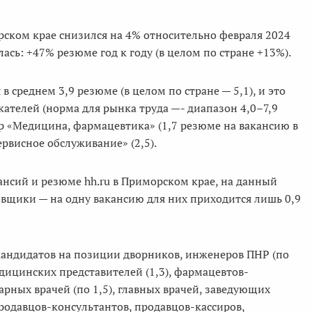
орском крае снизился на 4% относительно февраля 2024
ась: +47% резюме год к году (в целом по стране +13%).
 среднем 3,9 резюме (в целом по стране — 5,1), и это
кателей (норма для рынка труда —- диапазон 4,0–7,9
ер «Медицина, фармацевтика» (1,7 резюме на вакансию в
ервисное обслуживание» (2,5).
сий и резюме hh.ru в Приморском крае, на данный
вщики — на одну вакансию для них приходится лишь 0,9
андидатов на позиции дворников, инженеров ПНР (по
медицинских представителей (1,3), фармацевтов-
нарных врачей (по 1,5), главных врачей, заведующих
родавцов-консультантов, продавцов-кассиров,