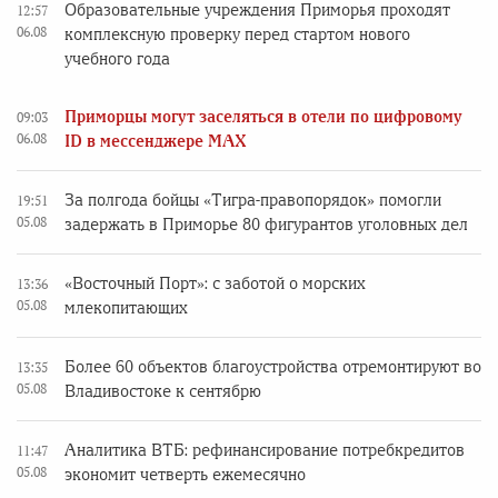
Образовательные учреждения Приморья проходят
12:57
06.08
комплексную проверку перед стартом нового
учебного года
Приморцы могут заселяться в отели по цифровому
09:03
06.08
ID в мессенджере MAX
За полгода бойцы «Тигра-правопорядок» помогли
19:51
05.08
задержать в Приморье 80 фигурантов уголовных дел
«Восточный Порт»: с заботой о морских
13:36
05.08
млекопитающих
Более 60 объектов благоустройства отремонтируют во
13:35
05.08
Владивостоке к сентябрю
Аналитика ВТБ: рефинансирование потребкредитов
11:47
05.08
экономит четверть ежемесячно