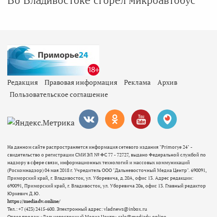
Во Владивостоке сгорел микроавтобус
Редакция
Правовая информация
Реклама
Архив
Пользовательское соглашение
На данном сайте распространяется информация сетевого издания "Primorye 24" -
свидетельство о регистрации СМИ ЭЛ № ФС 77 - 72727, выдано Федеральной службой по
надзору в сфере связи, информационных технологий и массовых коммуникаций
(Роскомнадзор) 04 мая 2018 г. Учредитель ООО "Дальневосточный Медиа Центр". 690091,
Приморский край, г. Владивосток, ул. Уборевича, д.20А, офис 13. Адрес редакции:
690091, Приморский край, г. Владивосток, ул. Уборевича 20а, офис 13. Главный редактор
Юркевич Д.Ю.
https://mediadv.online/
Тел.: +7 (423) 2415-600. Электронный адрес: vladnews@inbox.ru
Отдел продаж «Дальневосточный Медиа Центр» sale@mediadv.online