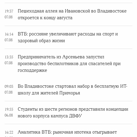
Пешеходная аллея на Ивановской во Владивостоке
19:37
07.08
откроется к концу августа
ВТБ: россияне увеличивают расходы на спорт и
16:14
07.08
здоровый образ жизни
Предприниматель из Арсеньева запустил
13:35
07.08
производство беспилотников для спасателей при
господдержке
Во Владивостоке стартовал набор в бесплатную ИТ-
09:03
07.08
школу для жителей Приморья
Студенты из шести регионов представили концепции
19:55
06.08
нового корпуса кампуса ДВФУ
Аналитика ВТБ: рыночная ипотека отыгрывает
16:22