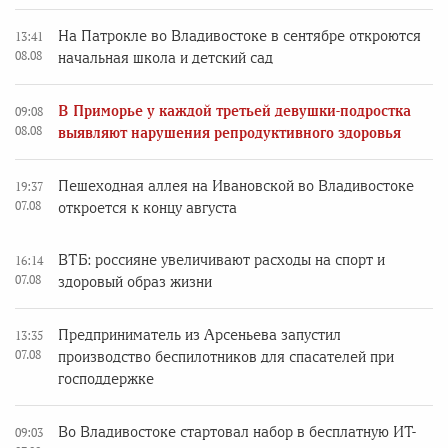
На Патрокле во Владивостоке в сентябре откроются
13:41
08.08
начальная школа и детский сад
В Приморье у каждой третьей девушки-подростка
09:08
08.08
выявляют нарушения репродуктивного здоровья
Пешеходная аллея на Ивановской во Владивостоке
19:37
07.08
откроется к концу августа
ВТБ: россияне увеличивают расходы на спорт и
16:14
07.08
здоровый образ жизни
Предприниматель из Арсеньева запустил
13:35
07.08
производство беспилотников для спасателей при
господдержке
Во Владивостоке стартовал набор в бесплатную ИТ-
09:03