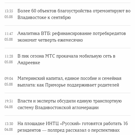
Более 60 объектов благоустройства отремонтируют во
13:35
05.08
Владивостоке к сентябрю
Аналитика ВТБ: рефинансирование потребкредитов
11:47
05.08
экономит четверть ежемесячно
В пик сезона МТС прокачала мобильную сеть в
11:28
05.08
Андреевке
Материнский капитал, единое пособие и семейная
09:04
05.08
выплата: как Приморье поддерживает родителей
Власти и эксперты обсудили единую транспортную
19:31
04.08
систему Владивостокской агломерации
На площадке ИНТЦ «Русский» готовятся работать 16
13:30
04.08
резидентов — полпред рассказал о перспективах