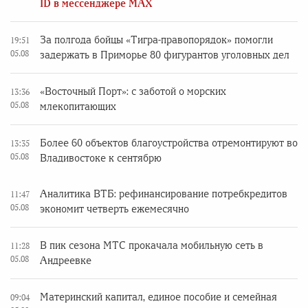
ID в мессенджере MAX
За полгода бойцы «Тигра-правопорядок» помогли
19:51
05.08
задержать в Приморье 80 фигурантов уголовных дел
«Восточный Порт»: с заботой о морских
13:36
05.08
млекопитающих
Более 60 объектов благоустройства отремонтируют во
13:35
05.08
Владивостоке к сентябрю
Аналитика ВТБ: рефинансирование потребкредитов
11:47
05.08
экономит четверть ежемесячно
В пик сезона МТС прокачала мобильную сеть в
11:28
05.08
Андреевке
Материнский капитал, единое пособие и семейная
09:04