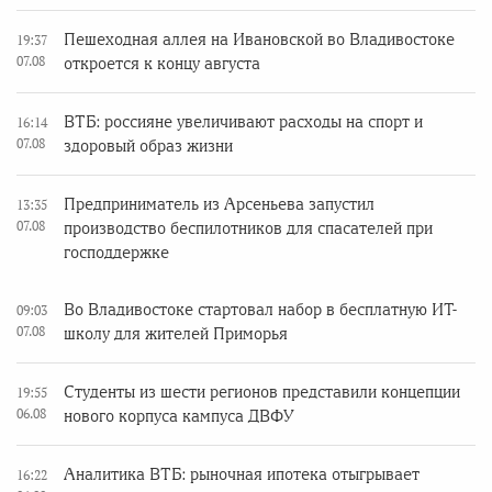
Пешеходная аллея на Ивановской во Владивостоке
19:37
07.08
откроется к концу августа
ВТБ: россияне увеличивают расходы на спорт и
16:14
07.08
здоровый образ жизни
Предприниматель из Арсеньева запустил
13:35
07.08
производство беспилотников для спасателей при
господдержке
Во Владивостоке стартовал набор в бесплатную ИТ-
09:03
07.08
школу для жителей Приморья
Студенты из шести регионов представили концепции
19:55
06.08
нового корпуса кампуса ДВФУ
Аналитика ВТБ: рыночная ипотека отыгрывает
16:22