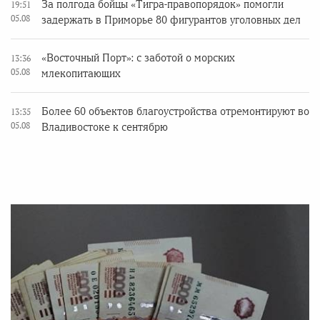
За полгода бойцы «Тигра-правопорядок» помогли
19:51
05.08
задержать в Приморье 80 фигурантов уголовных дел
«Восточный Порт»: с заботой о морских
13:36
05.08
млекопитающих
Более 60 объектов благоустройства отремонтируют во
13:35
05.08
Владивостоке к сентябрю