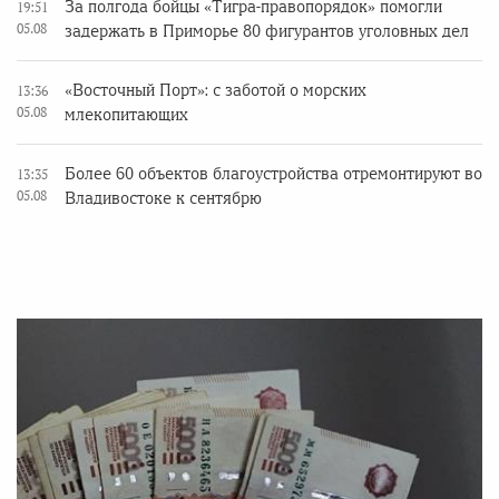
За полгода бойцы «Тигра-правопорядок» помогли
19:51
05.08
задержать в Приморье 80 фигурантов уголовных дел
«Восточный Порт»: с заботой о морских
13:36
05.08
млекопитающих
Более 60 объектов благоустройства отремонтируют во
13:35
05.08
Владивостоке к сентябрю