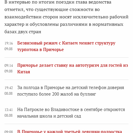
В интервью по итогам поездки глава ведомства
отметил, что существующие сложности во
взаимодействии сторон носят исключительно рабочий
характер и обусловлены различиями в нормативных
базах двух стран
Безвизовый режим с Китаем меняет структуру
19:16
09.08
турпотока в Приморье
Приморье делает ставку на автотуризм для гостей из
09:14
09.08
Китая
За полгода в Приморье на детский телефон доверия
19:42
08.08
поступило более 200 жалоб на буллинг
На Патрокле во Владивостоке в сентябре откроются
13:41
08.08
начальная школа и детский сад
В Приморье у каждой третьей девушки-подростка
09:08