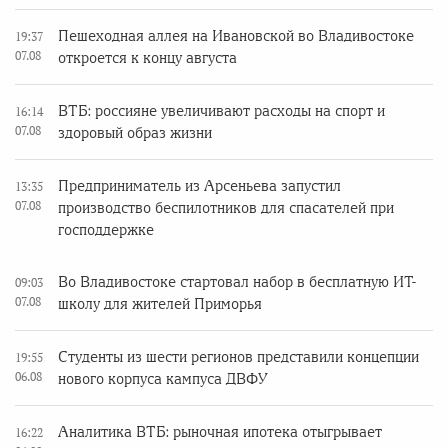
Пешеходная аллея на Ивановской во Владивостоке
19:37
07.08
откроется к концу августа
ВТБ: россияне увеличивают расходы на спорт и
16:14
07.08
здоровый образ жизни
Предприниматель из Арсеньева запустил
13:35
07.08
производство беспилотников для спасателей при
господдержке
Во Владивостоке стартовал набор в бесплатную ИТ-
09:03
07.08
школу для жителей Приморья
Студенты из шести регионов представили концепции
19:55
06.08
нового корпуса кампуса ДВФУ
Аналитика ВТБ: рыночная ипотека отыгрывает
16:22