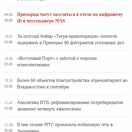
Приморцы могут заселяться в отели по цифровому
09:03
06.08
ID в мессенджере MAX
За полгода бойцы «Тигра-правопорядок» помогли
19:51
05.08
задержать в Приморье 80 фигурантов уголовных дел
«Восточный Порт»: с заботой о морских
13:36
05.08
млекопитающих
Более 60 объектов благоустройства отремонтируют во
13:35
05.08
Владивостоке к сентябрю
Аналитика ВТБ: рефинансирование потребкредитов
11:47
05.08
экономит четверть ежемесячно
В пик сезона МТС прокачала мобильную сеть в
11:28
05.08
Андреевке