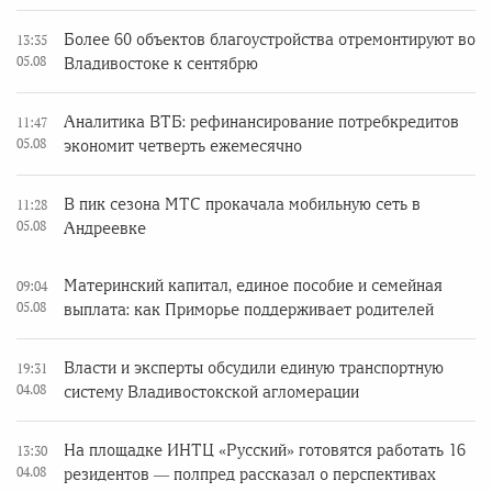
Более 60 объектов благоустройства отремонтируют во
13:35
05.08
Владивостоке к сентябрю
Аналитика ВТБ: рефинансирование потребкредитов
11:47
05.08
экономит четверть ежемесячно
В пик сезона МТС прокачала мобильную сеть в
11:28
05.08
Андреевке
Материнский капитал, единое пособие и семейная
09:04
05.08
выплата: как Приморье поддерживает родителей
Власти и эксперты обсудили единую транспортную
19:31
04.08
систему Владивостокской агломерации
На площадке ИНТЦ «Русский» готовятся работать 16
13:30
04.08
резидентов — полпред рассказал о перспективах