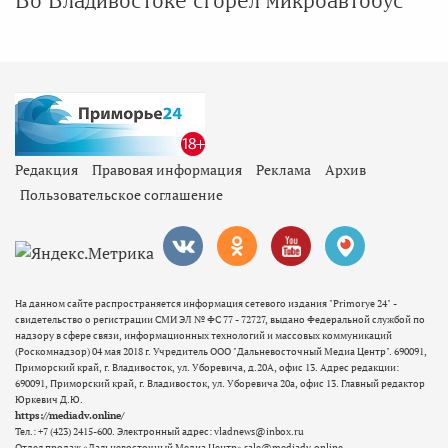
Во Владивостоке сгорел микроавтобус
Редакция
Правовая информация
Реклама
Архив
Пользовательское соглашение
На данном сайте распространяется информация сетевого издания "Primorye 24" -
свидетельство о регистрации СМИ ЭЛ № ФС 77 - 72727, выдано Федеральной службой по
надзору в сфере связи, информационных технологий и массовых коммуникаций
(Роскомнадзор) 04 мая 2018 г. Учредитель ООО "Дальневосточный Медиа Центр". 690091,
Приморский край, г. Владивосток, ул. Уборевича, д.20А, офис 13. Адрес редакции:
690091, Приморский край, г. Владивосток, ул. Уборевича 20а, офис 13. Главный редактор
Юркевич Д.Ю.
https://mediadv.online/
Тел.: +7 (423) 2415-600. Электронный адрес: vladnews@inbox.ru
Отдел продаж «Дальневосточный Медиа Центр» sale@mediadv.online