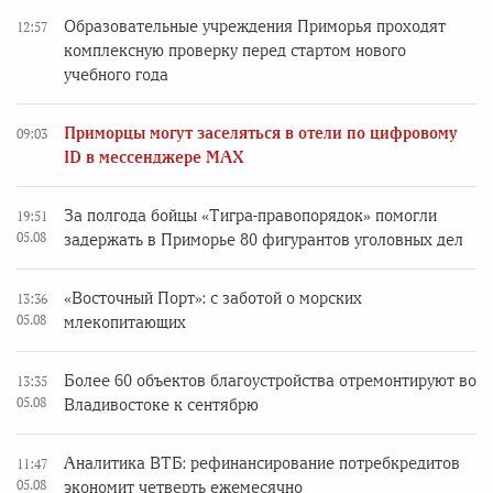
Образовательные учреждения Приморья проходят
12:57
комплексную проверку перед стартом нового
учебного года
Приморцы могут заселяться в отели по цифровому
09:03
ID в мессенджере MAX
За полгода бойцы «Тигра-правопорядок» помогли
19:51
05.08
задержать в Приморье 80 фигурантов уголовных дел
«Восточный Порт»: с заботой о морских
13:36
05.08
млекопитающих
Более 60 объектов благоустройства отремонтируют во
13:35
05.08
Владивостоке к сентябрю
Аналитика ВТБ: рефинансирование потребкредитов
11:47
05.08
экономит четверть ежемесячно